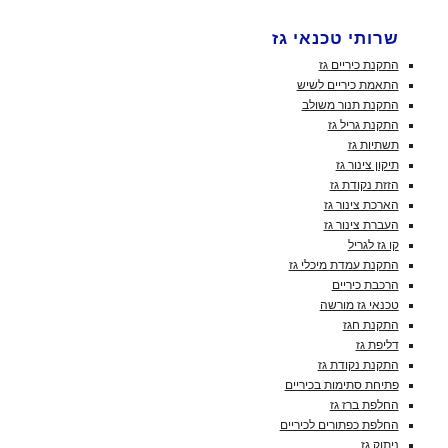
שרותי טכנאי גז
התקנת כיריים גז
התאמת כיריים לשיש
התקנת תנור משולב
התקנת גריל גז
תשתיות גז
תיקון צינור גז
הזזת נקודת גז
הארכת צינור גז
העברת צינור גז
קו גז לגריל
התקנת עמדת מיכלי גז
הרכבת כיריים
טכנאי גז מורשה
התקנת חגז
דליפת גז
התקנת נקודת גז
פתיחת סתימות בכיריים
החלפת ברז גז
החלפת כפתורים לכיריים
ניתוק גז