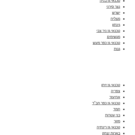
טכנאי גז בניה
נצר סירני
ישרש
מצליח
גינתון
טכנאי גז ניר צבי
מגשימים
טכנאי גז כפר מעש
גנות
טכנאי גז זיתן
צפריה
אחיעזר
טכנאי גז כפר חב"ד
חמד
בני עטרות
מזור
טכנאי גז רינתיה
בארות יצחק