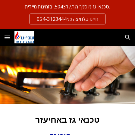
טכנאי גז מוסמך מ.ר.504317, בזמינות מיידית.
Skip to main content
Skip to navigation
חייגו בלחיצה👈054-3123444
טכנאי גז ב
אחיעזר