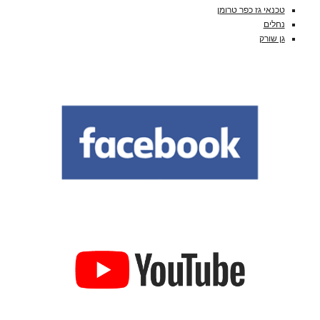
טכנאי גז כפר טרומן
נחלים
גן שורק