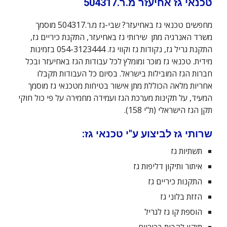
טכנאי גז
אחיעזר
מ.ר.504317
מחפשים טכנאי גז
באחיעזר
? שבי-גז מ.ר.504317
מוסמך
משרד האנרגיה מתן שירותי גז באחיעזר
, התקנת כיריים גז,
התקנת גריל גז, נקודות גז וקווי גז. 054-3123444 בזמינות
מידית. טכנאי גז מוכר ומומלץ לכל עבודות הגז ב
אחיעזר
ובכל
חברות הגז המובילות בישראל. בסיום כל העבודות תקבלו
אחריות מלאה הכוללת מתן אישור בטיחות מטכנאי גז מוסמך
המעיד, על תקינות מערכת הגז ועמידה מחמירה על פי כול חוקי
תקן הגז הישראלי (ת"י 158).
שרותי גז לביצוע ע"י טכנאי גז:
תשתיות גז
איתור ותיקון דליפות גז
התקנות כיריים גז
הזזת בלוני גז
הוספת קו גז לגריל