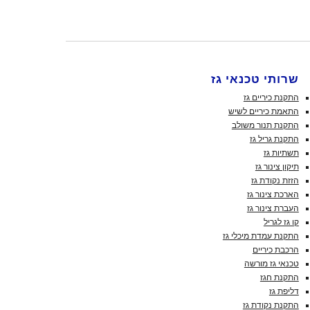
שרותי טכנאי גז
התקנת כיריים גז
התאמת כיריים לשיש
התקנת תנור משולב
התקנת גריל גז
תשתיות גז
תיקון צינור גז
הזזת נקודת גז
הארכת צינור גז
העברת צינור גז
קו גז לגריל
התקנת עמדת מיכלי גז
הרכבת כיריים
טכנאי גז מורשה
התקנת חגז
דליפת גז
התקנת נקודת גז