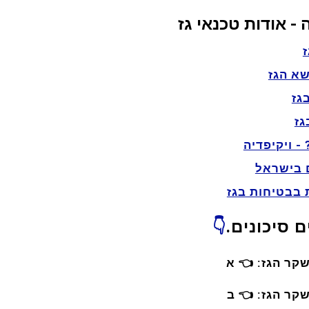
- אודות טכנאי גז
שא הגז
גז
גז
 - ויקיפדיה
 בישראל
 בבטיחות בגז
 סיכונים.
👇
שקר הגז:
👈
א
שקר הגז:
👈
ב