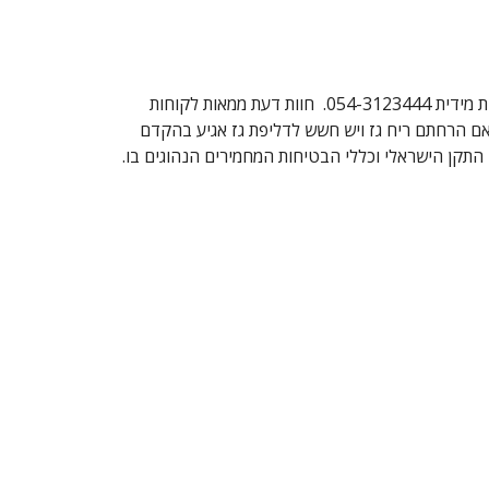
מחפשים טכנאי גז מוסמך ביהוד? שבי-גז מ.ר.504317 טכנאי גז ביהוד התקנת כיריים גז, התקנת גריל גז, נקודות גז וקווי גז. בזמינות מידית 054-3123444. חוות דעת ממאות לקוחות
, אם הרחתם ריח גז ויש חשש לדליפת גז אגיע בהקדם
י התקן הישראלי וכללי הבטיחות המחמירים הנהוגים בו.