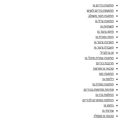
התקנת כיריים גז
התאמת כיריים לשיש
התקנת תנור משולב
התקנת גריל גז
תשתיות גז
תיקון צינור גז
הזזת נקודת גז
הארכת צינור גז
העברת צינור גז
קו גז לגריל
התקנת עמדת מיכלי גז
הרכבת כיריים
טכנאי גז מורשה
התקנת חגז
דליפת גז
התקנת נקודת גז
פתיחת סתימות בכיריים
החלפת ברז גז
החלפת כפתורים לכיריים
ניתוק גז
שירותי גז
טכנאי גז מומלץ