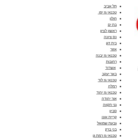
תל אביב
טכנאי גז יפו
חולון
בת ים
ראשון לציון
נס ציונה
בית דגן
אזור
טכנאי גז יבנה
רחובות
אשדוד
באר יעקב
טכנאי גז לוד
רמלה
טכנאי גז יהוד
אור יהודה
גני תקווה
סביון
קריית אונו
גבעת שמואל
בני ברק
טכנאי גז רמת גן