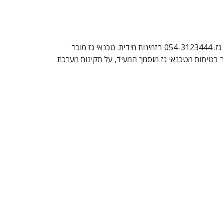
מחפשים טכנאי גז מוסמך בנס ציונה? שבי-גז מ.ר.504317 טכנאי גז בנס ציונה, התקנת כיריים גז, התקנת גריל גז, נקודות גז וקווי גז. 054-3123444 בזמינות מידית. טכנאי גז מוכר
ר בטיחות מטכנאי גז מוסמך המעיד, על תקינות מערכת